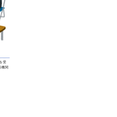
験を受
通機関