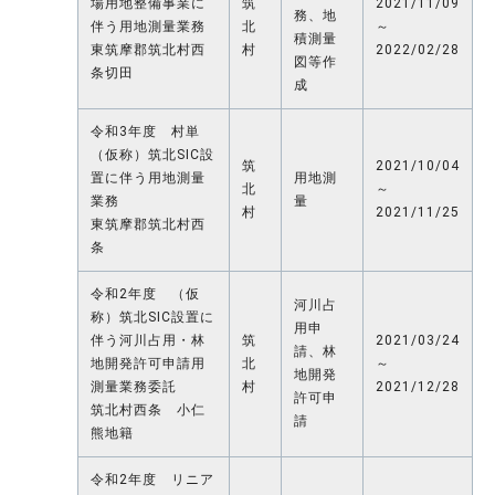
場用地整備事業に
筑
2021/11/09
務、地
伴う用地測量業務
北
～
積測量
東筑摩郡筑北村西
村
2022/02/28
図等作
条切田
成
令和3年度 村単
（仮称）筑北SIC設
筑
2021/10/04
置に伴う用地測量
用地測
北
～
業務
量
村
2021/11/25
東筑摩郡筑北村西
条
令和2年度 （仮
河川占
称）筑北SIC設置に
用申
伴う河川占用・林
筑
2021/03/24
請、林
地開発許可申請用
北
～
地開発
測量業務委託
村
2021/12/28
許可申
筑北村西条 小仁
請
熊地籍
令和2年度 リニア