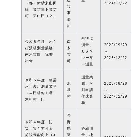
建
量
（都）赤砂東山田
2024/02/22
設
線 諏訪郡下諏訪
事
町 東山田（２）
務
所
基準点
令和５年度 わら
南
測量、
2023/09/29
び沢橋測量業務
木
ＵＡＶ
～
南木曽町 読書
曽
レーザ
2023/12/22
岩倉
町
ー測量
測量業
令和５年度 橋梁
木
務、河
2023/08/28
河川占用測量業務
祖
川申請
～
（吉田橋他１橋）
村
作成業
2024/02/29
木祖村一円
務
長
令和４年度 防
野
災・安全交付金
県
路線測
施設機能向上（加
諏
量、地