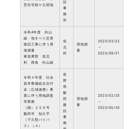
設
営住宅桜ケ丘団地
事
務
所
令和4年度 向山
線 地すべり災害
筑
2023/03/22
復旧工事に伴う用
用地測
北
～
地測量
量
村
2023/08/31
東筑摩郡 筑北
村 西条 向山線
長
令和４年度 社会
野
資本整備総合交付
県
金（広域連携）事
飯
業に伴う用地調査
2023/02/25
田
用地測
等業務
～
建
量
（国）２５６号
2023/06/30
設
飯田市 知久平
事
（下久堅バイパ
務
ス）（４）