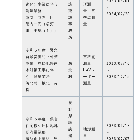
2023/08/01
速化）事業に伴う
訪
形測
～
測量業務
建
量、基
2024/02/28
諏訪 管内一円
設
準点測
管内一円（横河
事
量
川 出早（１））
務
所
令和５年度 緊急
自然災害防止対策
基準点
事業 赤松地籍内
筑
測量、
2023/07/10
水対策工事に伴
北
UAVレ
～
う 測量業務
村
ーザー
2023/12/15
筑北村 坂北 赤
測量
松
長
野
県
令和５年度 県営
諏
住宅桜ケ丘団地地
2023/05/18
訪
地形測
形測量業務
～
建
量
諏訪市上諏訪 県
2023/07/07