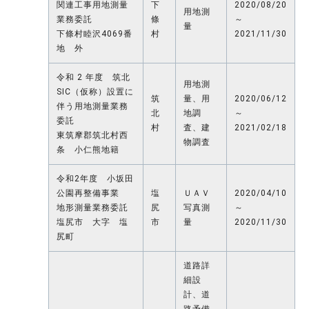
関連工事用地測量
下
2020/08/20
用地測
業務委託
條
～
量
下條村睦沢4069番
村
2021/11/30
地 外
令和 2 年度 筑北
用地測
SIC（仮称）設置に
筑
量、用
2020/06/12
伴う用地測量業務
北
地調
～
委託
村
査、建
2021/02/18
東筑摩郡筑北村西
物調査
条 小仁熊地籍
令和2年度 小坂田
公園再整備事業
塩
ＵＡＶ
2020/04/10
地形測量業務委託
尻
写真測
～
塩尻市 大字 塩
市
量
2020/11/30
尻町
道路詳
細設
計、道