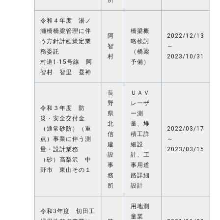
所
令和４年度 湯ノ
瀬橋橋梁管理に伴
橋梁概
阿
2022/12/13
う方針計画策定業
略検討
智
～
務委託
（橋梁
村
2023/10/31
村道1-15号線 阿
予備）
智村 智里 昼神
長
ＵＡＶ
野
レーザ
令和３年度 防
県
ー測
災・安全交付金
北
量、堆
（通常砂防）（重
2022/03/17
信
積工詳
点）事業に伴う測
～
建
細設
量・設計業務
2023/03/15
設
計、工
（砂）高梨沢 中
事
事用道
野市 東山その１
務
路詳細
所
設計
用地測
令和3年度 切田工
量業