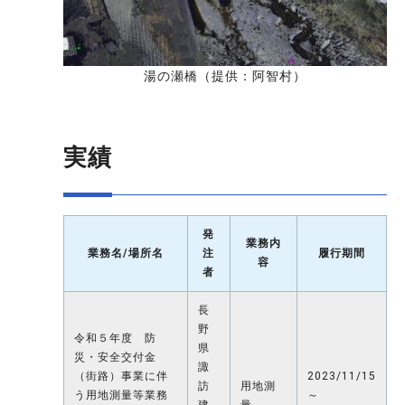
湯の瀬橋（提供：阿智村）
実績
発
業務内
業務名/場所名
注
履行期間
容
者
長
野
令和５年度 防
県
災・安全交付金
諏
（街路）事業に伴
2023/11/15
訪
用地測
う用地測量等業務
～