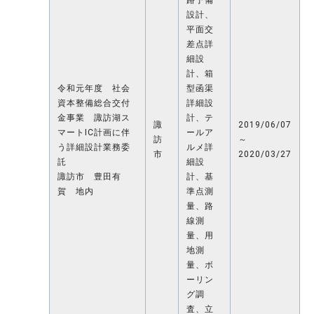
路予備
設計、
平面交
差点詳
細設
計、箱
令和元年度 社会
型函渠
資本整備総合交付
詳細設
金事業 諏訪湖ス
計、テ
諏
2019/06/07
マートIC計画に伴
ールア
訪
～
う詳細設計業務委
ルメ詳
市
2020/03/27
託
細設
諏訪市 豊田有
計、基
賀 地内
準点測
量、路
線測
量、用
地測
量、ボ
ーリン
グ調
査、立