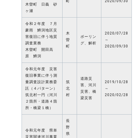
町
2020/09/30
木曽町 日義 砂
ヶ瀬
令和２年度 ７月
豪雨 鱒渕地区災
木
2020/07/28
害復旧に伴う地質
ボーリン
曽
～
調査業務
グ、解析
町
2020/09/30
木曽町 開田高
原 鱒渕
令和元年度 災害
復旧事業に伴う測
道路災
量調査設計業務委
筑
2019/10/28
害、河川
託（４パターン）
北
～
災害、橋
筑北村一円（河川
村
2020/02/28
梁災害
２箇所・道路４箇
所・橋梁１橋）
長
野
令和元年度 県単
県
災害関連河川事業