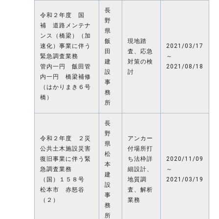
長
令和２年度 国
野
補 道路メンテナ
県
ンス（橋梁）（加
飯
現地踏
速化）事業に伴う
2021/03/17
田
査、応急
緊急調査業務
～
建
対策の検
管内一円 飯田管
2021/08/18
設
討
内一円 橋梁補修
事
（はかりまき６号
務
橋）
所
長
野
令和２年度 ２災
アンカー
県
公共土木施設災害
付場所打
松
復旧事業に伴う緊
ち法枠詳
2020/11/09
本
急調査業務
細設計、
～
建
（国）１５８号
地質調
2021/03/19
設
松本市 赤怒谷
査、解析
事
（２）
業務
務
所