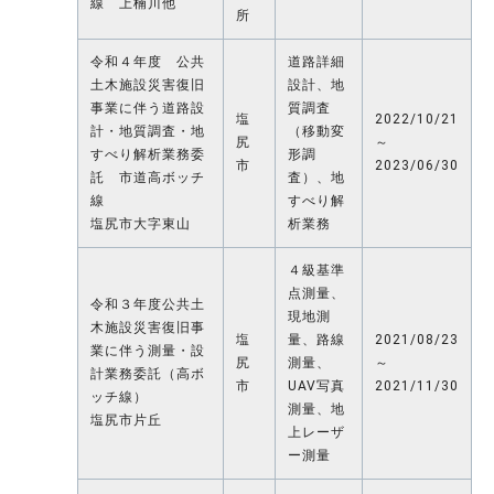
線 上楠川他
所
令和４年度 公共
道路詳細
土木施設災害復旧
設計、地
事業に伴う道路設
質調査
塩
2022/10/21
計・地質調査・地
（移動変
尻
～
すべり解析業務委
形調
市
2023/06/30
託 市道高ボッチ
査）、地
線
すべり解
塩尻市大字東山
析業務
４級基準
点測量、
令和３年度公共土
現地測
木施設災害復旧事
塩
量、路線
2021/08/23
業に伴う測量・設
尻
測量、
～
計業務委託（高ボ
市
UAV写真
2021/11/30
ッチ線）
測量、地
塩尻市片丘
上レーザ
ー測量