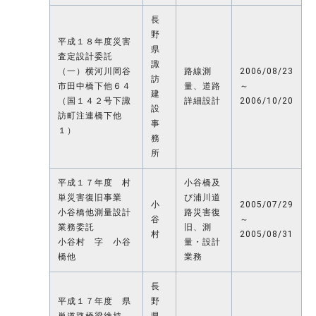
長
野
平成１８年度災害
県
査定設計委託
諏
（一）横河川岡谷
路線測
2006/08/23
訪
市田中橋下他６４
量、道路
～
建
（国１４２号下諏
詳細設計
2006/10/20
設
訪町注連橋下他
事
１）
務
所
平成１７年度 村
小谷橋及
単災害復旧事業
び浦川道
小
2005/07/29
小谷橋他測量設計
路災害復
谷
～
業務委託
旧、測
村
2005/08/31
小谷村 字 小谷
量・設計
橋他
業務
長
平成１７年度 県
野
単道路橋梁維持
県