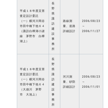
長
野
平成１８年度災害
県
査定設計委託
諏
（一）横河川岡谷
路線測
2006/08/23
訪
市田中橋下他６４
量、道路
～
建
（諏訪白樺湖小諸
詳細設計
2006/11/27
設
線 茅野市 白樺
事
湖上）
務
所
長
野
平成１８年度災害
県
査定設計委託
諏
河川測
2006/08/23
（一）横河川岡谷
訪
量、砂防
～
市田中橋下他６４
建
詳細設計
2006/11/01
（大崩川 茅野
設
市 大池上）
事
務
所