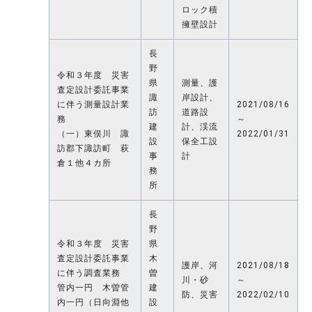
ロック積
擁壁設計
長
野
令和３年度 災害
県
測量、護
査定設計委託事業
諏
岸設計、
に伴う測量設計業
2021/08/16
訪
道路設
務
～
建
計、渓流
（一）東俣川 諏
2022/01/31
設
保全工設
訪郡下諏訪町 萩
事
計
倉１他４カ所
務
所
長
野
令和３年度 災害
県
査定設計委託事業
木
護岸、河
2021/08/18
に伴う調査業務
曽
川・砂
～
管内一円 木曽管
建
防、災害
2022/02/10
内一円（日向淵他
設