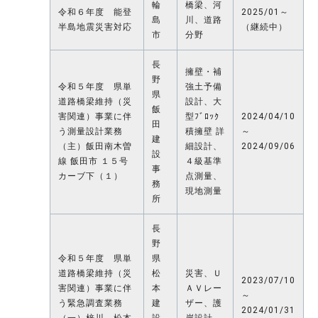
輪
橋梁、河
令和６年度 能登
2025/01～
島
川、道路
半島地震災害対応
（継続中）
市
分野
長
擁壁・補
野
令和５年度 県単
強土予備
県
道路橋梁維持（災
設計、大
飯
害関連）事業に伴
型ﾌﾞﾛｯｸ
2024/04/10
田
う測量設計業務
積擁壁 詳
～
建
（主）飯田南木曽
細設計、
2024/09/06
設
線 飯田市 １５号
４級基準
事
カーブ下（１）
点測量、
務
現地測量
所
長
野
令和５年度 県単
県
道路橋梁維持（災
松
災害、Ｕ
2023/07/10
害関連）事業に伴
本
ＡＶレー
～
う緊急調査業務
建
ザー、護
2024/01/31
（一）梓川 松本
設
岸設計