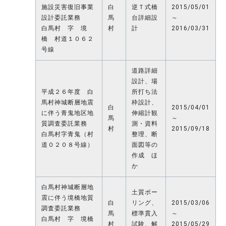
施設災害復旧事業
白
逆Ｔ式橋
2015/05/01
設計委託業務
馬
台詳細設
～
白馬村 字 境
村
計
2016/03/31
橋 村道１０６２
号線
道路詳細
設計、場
平成２６年度 白
所打ち法
馬村神城断層地震
枠設計、
白
2015/04/01
に伴う青鬼地区地
伸縮計観
馬
～
質調査委託業務
測・資料
村
2015/09/18
白馬村字青鬼（村
整理、断
道０２０８号線）
面図等の
作成 ほ
か
白馬村神城断層地
土質ボー
震に伴う境橋地質
白
リング、
2015/03/06
調査委託業務
馬
標準貫入
～
白馬村 字 境橋
村
試験、解
2015/05/29