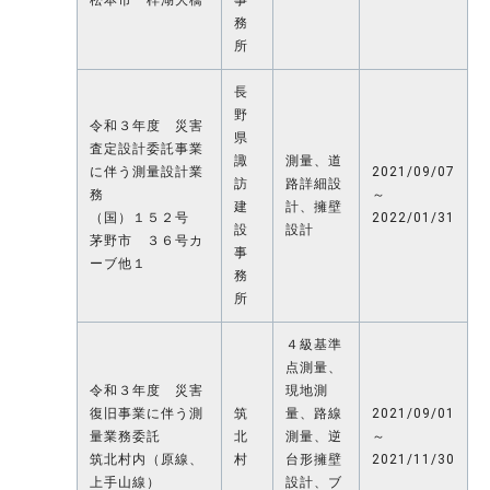
務
所
長
野
令和３年度 災害
県
査定設計委託事業
諏
測量、道
に伴う測量設計業
2021/09/07
訪
路詳細設
務
～
建
計、擁壁
（国）１５２号
2022/01/31
設
設計
茅野市 ３６号カ
事
ーブ他１
務
所
４級基準
点測量、
令和３年度 災害
現地測
復旧事業に伴う測
筑
量、路線
2021/09/01
量業務委託
北
測量、逆
～
筑北村内（原線、
村
台形擁壁
2021/11/30
上手山線）
設計、ブ