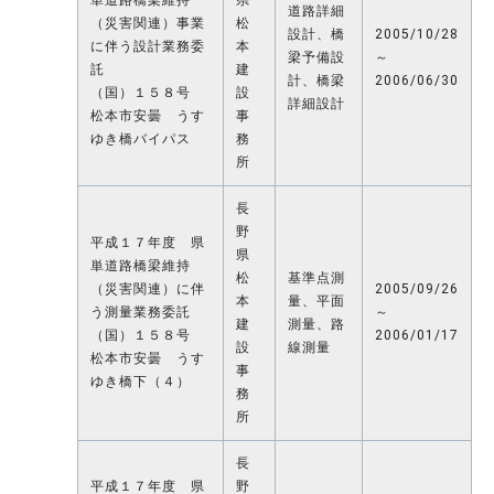
道路詳細
（災害関連）事業
松
設計、橋
2005/10/28
に伴う設計業務委
本
梁予備設
～
託
建
計、橋梁
2006/06/30
（国）１５８号
設
詳細設計
松本市安曇 うす
事
ゆき橋バイパス
務
所
長
野
平成１７年度 県
県
単道路橋梁維持
松
基準点測
（災害関連）に伴
2005/09/26
本
量、平面
う測量業務委託
～
建
測量、路
（国）１５８号
2006/01/17
設
線測量
松本市安曇 うす
事
ゆき橋下（４）
務
所
長
平成１７年度 県
野