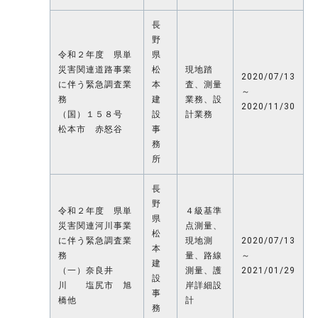
長
野
令和２年度 県単
県
災害関連道路事業
松
現地踏
2020/07/13
に伴う緊急調査業
本
査、測量
～
務
建
業務、設
2020/11/30
（国）１５８号
設
計業務
松本市 赤怒谷
事
務
所
長
野
令和２年度 県単
４級基準
県
災害関連河川事業
点測量、
松
に伴う緊急調査業
現地測
2020/07/13
本
務
量、路線
～
建
（一）奈良井
測量、護
2021/01/29
設
川 塩尻市 旭
岸詳細設
事
橋他
計
務