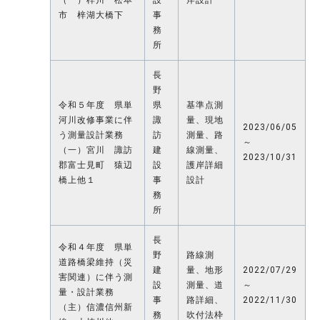
市 梓湖大橋下
事
務
所
長
野
令和５年度 県単
県
基準点測
河川改修事業に伴
諏
量、現地
2023/06/05
う測量設計業務
訪
測量、路
～
（一）宮川 諏訪
建
線測量、
2023/10/31
郡富士見町 猿辺
設
護岸詳細
橋上他１
事
設計
務
所
長
令和４年度 県単
野
路線測
道路橋梁維持（災
建
量、地形
2022/07/29
害関連）に伴う測
設
測量、道
～
量・設計業務
事
路詳細、
2022/11/30
（主）信濃信州新
務
吹付法枠