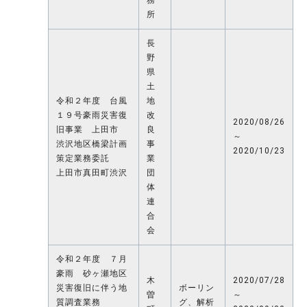
所
長
野
県
土
令和２年度 台風
地
１９号豪雨災害復
改
2020/08/26
旧事業 上田市
良
～
渋沢地区橋梁計画
事
2020/10/23
策定業務委託
業
上田市真田町渋沢
団
体
連
合
会
令和２年度 ７月
豪雨 砂ヶ瀬地区
木
2020/07/28
災害復旧に伴う地
ボーリン
曽
～
質調査業務
グ、解析