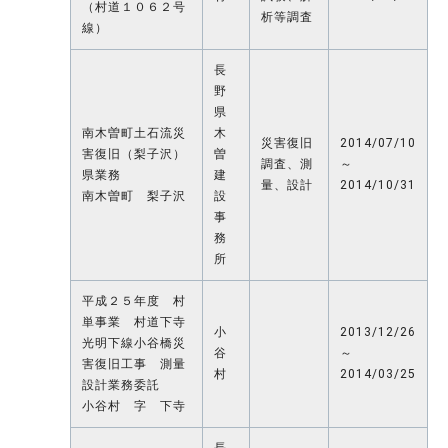
（村道１０６２号
析等調査
線）
長
野
県
南木曽町土石流災
木
災害復旧
2014/07/10
害復旧（梨子沢）
曽
調査、測
～
県業務
建
量、設計
2014/10/31
南木曽町 梨子沢
設
事
務
所
平成２５年度 村
単事業 村道下寺
小
2013/12/26
光明下線小谷橋災
谷
～
害復旧工事 測量
村
2014/03/25
設計業務委託
小谷村 字 下寺
長