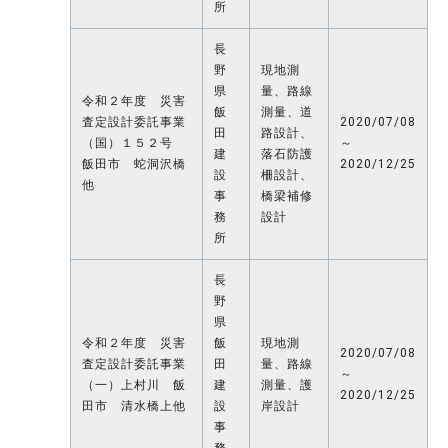
所
長
野
現地測
県
量、路線
令和２年度 災害
飯
測量、道
査定設計委託事業
2020/07/08
田
路設計、
（国）１５２号
～
建
落石防護
飯田市 蛇洞沢橋
2020/12/25
設
柵設計、
他
事
橋梁補修
務
設計
所
長
野
県
令和２年度 災害
飯
現地測
2020/07/08
査定設計委託事業
田
量、路線
～
（一）上村川 飯
建
測量、護
2020/12/25
田市 清水橋上他
設
岸設計
事
務