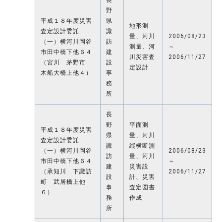
野
平成１８年度災害
県
地形測
査定設計委託
諏
量、河川
2006/08/23
（一）横河川岡谷
訪
測量、河
～
市田中橋下他６４
建
川災害査
2006/11/27
（宮川 茅野市
設
定設計
木船大橋上他４）
事
務
所
長
野
平面測
平成１８年度災害
県
量、河川
査定設計委託
諏
縦横断測
（一）横河川岡谷
2006/08/23
訪
量、河川
市田中橋下他６４
～
建
災害設
（承知川 下諏訪
2006/11/27
設
計、災害
町 武居橋上他
事
査定図書
６）
務
作成
所