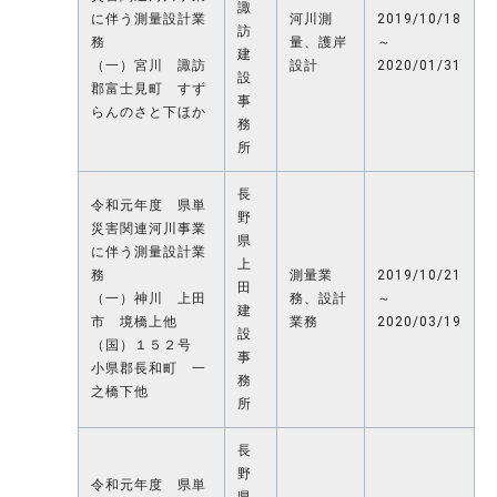
諏
に伴う測量設計業
河川測
2019/10/18
訪
務
量、護岸
～
建
（一）宮川 諏訪
設計
2020/01/31
設
郡富士見町 すず
事
らんのさと下ほか
務
所
長
令和元年度 県単
野
災害関連河川事業
県
に伴う測量設計業
上
務
測量業
2019/10/21
田
（一）神川 上田
務、設計
～
建
市 境橋上他
業務
2020/03/19
設
（国）１５２号
事
小県郡長和町 一
務
之橋下他
所
長
野
令和元年度 県単
県