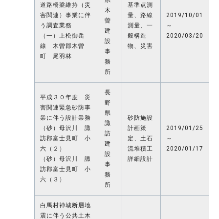
道路橋梁維持（災
基準点測
木
害関連）事業に伴
量、路線
2019/10/01
曽
う調査業務
測量、一
～
建
（一）上松御岳
般構造
2020/03/20
設
線 木曽郡木曽
物、災害
事
町 尾羽林
務
所
長
平成３０年度 災
野
害関連緊急砂防事
県
業に伴う設計業務
砂防施設
諏
（砂）母沢川 諏
計画策
2019/01/25
訪
訪郡富士見町 小
定、土石
～
建
六（２）
流堆積工
2020/01/17
設
（砂）母沢川 諏
詳細設計
事
訪郡富士見町 小
務
六（３）
所
白馬村神城断層地
震に伴う公共土木