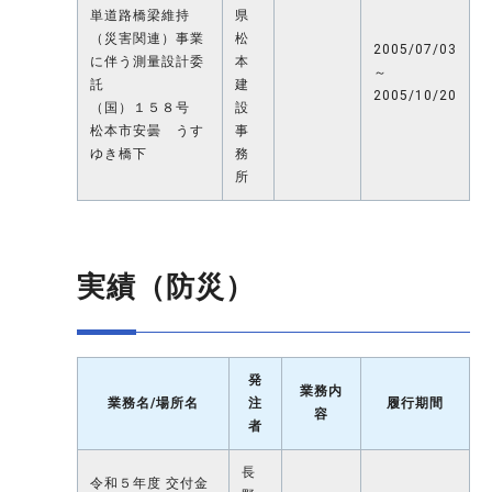
単道路橋梁維持
県
（災害関連）事業
松
2005/07/03
に伴う測量設計委
本
～
託
建
2005/10/20
（国）１５８号
設
松本市安曇 うす
事
ゆき橋下
務
所
実績（防災）
発
業務内
業務名/場所名
注
履行期間
容
者
長
令和５年度 交付金