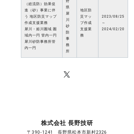
野
（総流防）効果促
県
進（砂）事業に伴
地区防
犀
う 地区防災マップ
災マッ
2023/08/25
川
作成支援業務
プ作成
～
砂
犀川・姫川圏域 圏
支援業
2024/02/20
防
域内一円 管内一円
務
事
犀川砂防事務所管
務
内一円
所
株式会社 長野技研
〒390-1241 長野県松本市新村2326