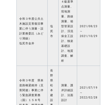
４級基準
点測量、
現地測
量、路線
令和３年度公共土
測量、箱
木施設災害復旧事
塩
型管渠設
2021/08/23
業に伴う測量・設
尻
計、渓流
～
計業務委託（みど
市
保全工設
2021/10/29
り湖線）
計、独楽
塩尻市金井
基礎設
計、地質
調査、解
析
長
野
令和３年度 県単
県
道路橋梁維持（災
松
測量、護
2021/07/19
害関連）事業に伴
本
岸詳細設
～
う緊急調査業務
建
計、法面
2022/02/28
（国）１５８号
設
設計
松本市 梓湖大橋
事