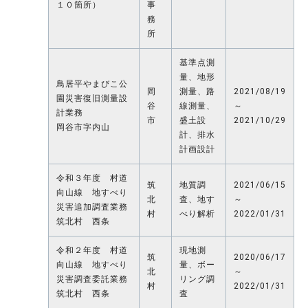
１０箇所）
事
務
所
基準点測
量、地形
鳥居平やまびこ公
岡
測量、路
2021/08/19
園災害復旧測量設
谷
線測量、
～
計業務
市
盛土設
2021/10/29
岡谷市字内山
計、排水
計画設計
令和３年度 村道
筑
地質調
2021/06/15
向山線 地すべり
北
査、地す
～
災害追加調査業務
村
べり解析
2022/01/31
筑北村 西条
令和２年度 村道
現地測
筑
2020/06/17
向山線 地すべり
量、ボー
北
～
災害調査委託業務
リング調
村
2022/01/31
筑北村 西条
査