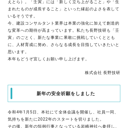
えとら）。「壬寅」には「新しく立ち上がること」や「生
まれたものが成長すること」といった縁起のよさを表して
いるそうです。
今、建設コンサルタント業界は本業の強化に加えて創造的
な変革への期待が高まっています。私たち長野技研も「壬
寅」のごとく、新たな事業に果敢に挑戦していくととも
に、
人材育成に努め、
さらなる成長を目指していきたいと
思います。
本年もどうぞ宜しくお願い申し上げます。
株式会社 長野技研
新年の安全祈願をしました
令和4年1月5日、本社にて全体会議を開催し、社員一同、
気持ちを新たに2022年のスタートを切りました。
その後、新年の恒例行事となっている岩崎神社へ参拝し、