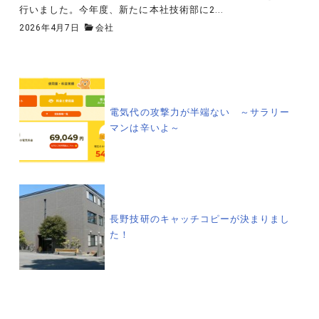
行いました。今年度、新たに本社技術部に2...
2026年4月7日
会社
投
稿
電気代の攻撃力が半端ない ～サラリー
マンは辛いよ～
ナ
ビ
ゲ
長野技研のキャッチコピーが決まりまし
た！
ー
シ
ョ