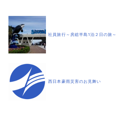
投
稿
社員旅行～房総半島1泊２日の旅～
ナ
ビ
ゲ
西日本豪雨災害のお見舞い
ー
シ
ョ
ン