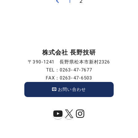
前
1
2
投
の
稿
ペ
ー
の
ジ
ペ
株式会社 長野技研
ー
〒390-1241 長野県松本市新村2326
TEL：0263-47-7677
ジ
FAX：0263-47-6503
送
お問い合わせ
り
YouTube
X
Instagram