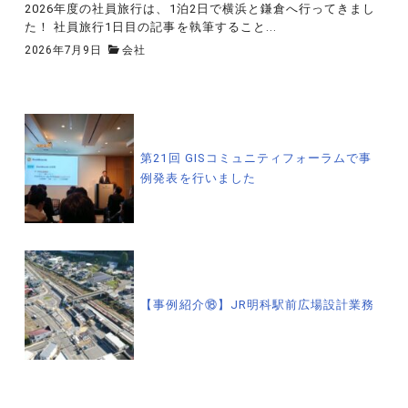
2026年度の社員旅行は、1泊2日で横浜と鎌倉へ行ってきまし
た！ 社員旅行1日目の記事を執筆すること...
2026年7月9日
会社
投
稿
第21回 GISコミュニティフォーラムで事
例発表を行いました
ナ
ビ
ゲ
【事例紹介⑱】JR明科駅前広場設計業務
ー
シ