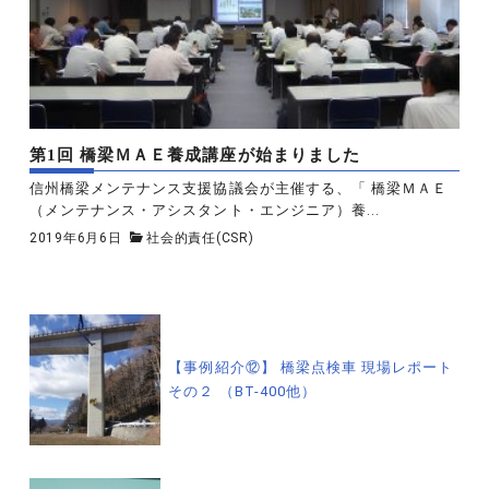
第1回 橋梁ＭＡＥ養成講座が始まりました
信州橋梁メンテナンス支援協議会が主催する、「 橋梁ＭＡＥ
（メンテナンス・アシスタント・エンジニア）養...
2019年6月6日
社会的責任(CSR)
投
稿
【事例紹介⑫】 橋梁点検車 現場レポート
その２ （BT-400他）
ナ
ビ