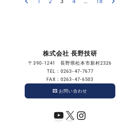
前
1
2
3
4
…
18
次
投
の
の
稿
ペ
ペ
ー
ー
の
ジ
ジ
ペ
株式会社 長野技研
ー
〒390-1241 長野県松本市新村2326
TEL：0263-47-7677
ジ
FAX：0263-47-6503
送
お問い合わせ
り
YouTube
X
Instagram