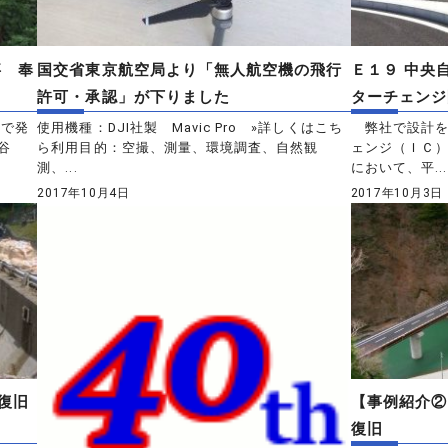
事 奉
国交省東京航空局より「無人航空機の飛行
Ｅ１９ 中央
許可・承認」が下りました
ターチェンジ
部で発
使用機種：DJI社製 Mavic Pro »詳しくはこち
弊社で設計を
谷
ら利用目的：空撮、測量、環境調査、自然観
ェンジ（ＩＣ
測、...
において、平...
2017年10月4日
2017年10月3日
復旧
【事例紹介②
復旧