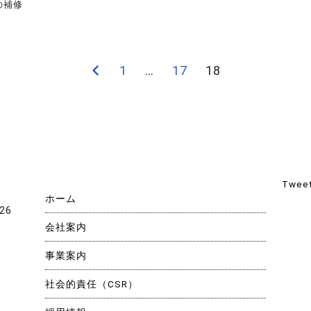
の補修
前
1
…
17
18
の
ペ
ー
ジ
Tweet
ホーム
26
会社案内
事業案内
社会的責任（CSR）