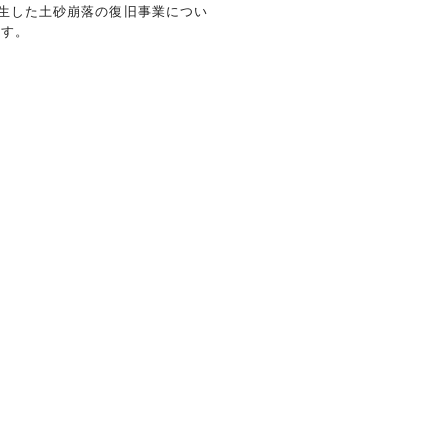
発生した土砂崩落の復旧事業につい
ます。